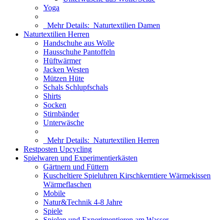
Yoga
Mehr Details:
Naturtextilien Damen
Naturtextilien Herren
Handschuhe aus Wolle
Hausschuhe Pantoffeln
Hüftwärmer
Jacken Westen
Mützen Hüte
Schals Schlupfschals
Shirts
Socken
Stirnbänder
Unterwäsche
Mehr Details:
Naturtextilien Herren
Restposten Upcycling
Spielwaren und Experimentierkästen
Gärtnern und Füttern
Kuscheltiere Spieluhren Kirschkerntiere Wärmekissen
Wärmeflaschen
Mobile
Natur&Technik 4-8 Jahre
Spiele
Spielen und Experimentieren am Wasser