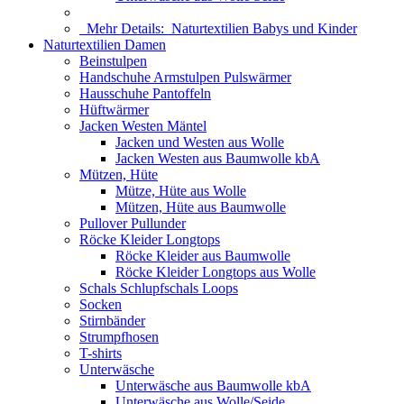
Mehr Details:
Naturtextilien Babys und Kinder
Naturtextilien Damen
Beinstulpen
Handschuhe Armstulpen Pulswärmer
Hausschuhe Pantoffeln
Hüftwärmer
Jacken Westen Mäntel
Jacken und Westen aus Wolle
Jacken Westen aus Baumwolle kbA
Mützen, Hüte
Mütze, Hüte aus Wolle
Mützen, Hüte aus Baumwolle
Pullover Pullunder
Röcke Kleider Longtops
Röcke Kleider aus Baumwolle
Röcke Kleider Longtops aus Wolle
Schals Schlupfschals Loops
Socken
Stirnbänder
Strumpfhosen
T-shirts
Unterwäsche
Unterwäsche aus Baumwolle kbA
Unterwäsche aus Wolle/Seide