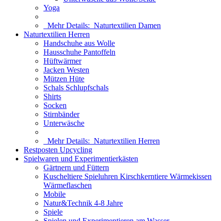
Yoga
Mehr Details:
Naturtextilien Damen
Naturtextilien Herren
Handschuhe aus Wolle
Hausschuhe Pantoffeln
Hüftwärmer
Jacken Westen
Mützen Hüte
Schals Schlupfschals
Shirts
Socken
Stirnbänder
Unterwäsche
Mehr Details:
Naturtextilien Herren
Restposten Upcycling
Spielwaren und Experimentierkästen
Gärtnern und Füttern
Kuscheltiere Spieluhren Kirschkerntiere Wärmekissen
Wärmeflaschen
Mobile
Natur&Technik 4-8 Jahre
Spiele
Spielen und Experimentieren am Wasser