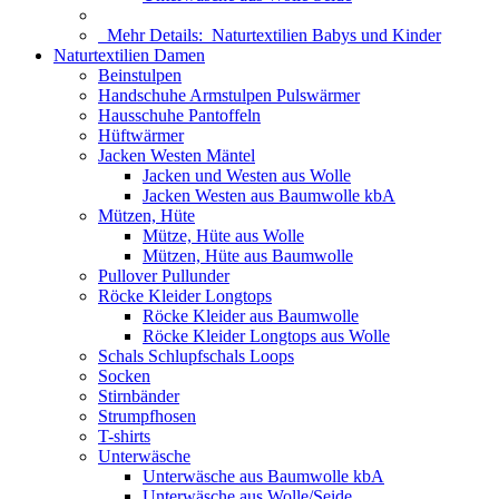
Mehr Details:
Naturtextilien Babys und Kinder
Naturtextilien Damen
Beinstulpen
Handschuhe Armstulpen Pulswärmer
Hausschuhe Pantoffeln
Hüftwärmer
Jacken Westen Mäntel
Jacken und Westen aus Wolle
Jacken Westen aus Baumwolle kbA
Mützen, Hüte
Mütze, Hüte aus Wolle
Mützen, Hüte aus Baumwolle
Pullover Pullunder
Röcke Kleider Longtops
Röcke Kleider aus Baumwolle
Röcke Kleider Longtops aus Wolle
Schals Schlupfschals Loops
Socken
Stirnbänder
Strumpfhosen
T-shirts
Unterwäsche
Unterwäsche aus Baumwolle kbA
Unterwäsche aus Wolle/Seide