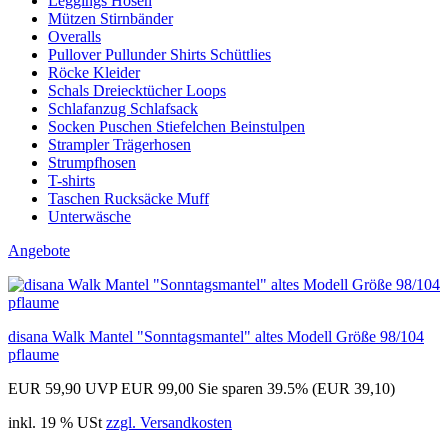
Leggings Hosen
Mützen Stirnbänder
Overalls
Pullover Pullunder Shirts Schüttlies
Röcke Kleider
Schals Dreiecktücher Loops
Schlafanzug Schlafsack
Socken Puschen Stiefelchen Beinstulpen
Strampler Trägerhosen
Strumpfhosen
T-shirts
Taschen Rucksäcke Muff
Unterwäsche
Angebote
disana Walk Mantel "Sonntagsmantel" altes Modell Größe 98/104
pflaume
EUR 59,90
UVP EUR 99,00
Sie sparen 39.5% (EUR 39,10)
inkl. 19 % USt
zzgl. Versandkosten