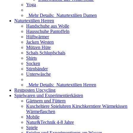
Yoga
Mehr Details:
Naturtextilien Damen
Naturtextilien Herren
Handschuhe aus Wolle
Hausschuhe Pantoffeln
Hüftwärmer
Jacken Westen
Mützen Hüte
Schals Schlupfschals
Shirts
Socken
Stirnbänder
Unterwäsche
Mehr Details:
Naturtextilien Herren
Restposten Upcycling
Spielwaren und Experimentierkästen
Gärtnern und Füttern
Kuscheltiere Spieluhren Kirschkerntiere Wärmekissen
Wärmeflaschen
Mobile
Natur&Technik 4-8 Jahre
Spiele
Spielen und Experimentieren am Wasser