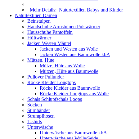
Mehr Details:
Naturtextilien Babys und Kinder
Naturtextilien Damen
Beinstulpen
Handschuhe Armstulpen Pulswärmer
Hausschuhe Pantoffeln
Hüftwärmer
Jacken Westen Mäntel
Jacken und Westen aus Wolle
Jacken Westen aus Baumwolle kbA
Mützen, Hüte
Mütze, Hüte aus Wolle
Mützen, Hüte aus Baumwolle
Pullover Pullunder
Röcke Kleider Longtops
Röcke Kleider aus Baumwolle
Röcke Kleider Longtops aus Wolle
Schals Schlupfschals Loops
Socken
Stirnbänder
Strumpfhosen
T-shirts
Unterwäsche
Unterwäsche aus Baumwolle kbA
Unterwäsche aus Wolle/Seide